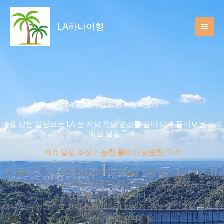
Skip
to
LA하나여행
content
LA 프리미엄 일일투어 C코스
여유 있는 일정으로 LA 전 지역 주요 명소를 깊이 있게 둘러보는 프리
미엄 일일투어
자유 일정 조정 가능한 풀데이 맞춤형 투어
LA 일일투어 C코스는 한인타운(숙소) 출발 기준으로 남부 해안부터
할리우드, 다운타운까지 LA 전 지역 주요 명소를 모두 포함한 프리미
엄 풀데이 코스입니다.
여유 있는 일정으로 고객 요청에 따라 방문지 추가 및 맞춤형 코스 조
정이 가능합니다.