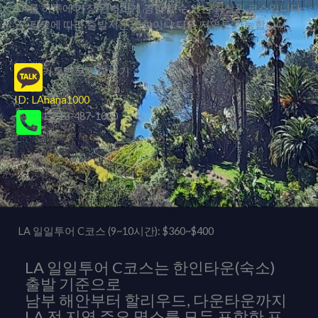
LA를 하루에 가장 완벽하게 경험할 수 있는 최상위 코스입니다.
필요에 따라 출발지는 공항이나 다른 지역도 가능합니다.
카톡으로 상담하기
ID: LAhana1000
1-213-487-1000
LA 일일투어 C코스 (9~10시간): $360~$400
LA 일일투어 C코스는 한인타운(숙소)
출발 기준으로
남부 해안부터 할리우드, 다운타운까지
LA 전 지역 주요 명소를 모두 포함한 프