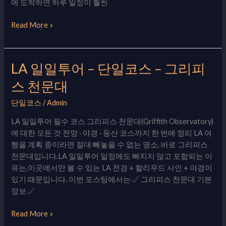
에 도착하면 하루 일정이 훨씬
니
버
Read More »
셜
스
튜
디
LA 일일투어 – 단일코스 – 그리피
LA
오
일
스 천문대
편
일
투
단일코스
/
Admin
어
LA 일일투어 필수 코스 그리피스 천문대(Griffith Observatory)
–
에 대한 모든 것 전망 · 야경 · 등산 코스까지 한 번에 정리 LA 여
단
행을 계획 중이라면 절대 빼놓을 수 없는 명소, 바로 그리피스
일
천문대입니다.LA 일일투어 일정에도 빠지지 않고 포함되는 이
코
유는,이곳에서만 볼 수 있는 LA 전경 + 할리우드 사인 + 야경이
스
있기 때문입니다. 이번 포스팅에서는
그리피스 천문대 기본
–
정보
그
리
Read More »
피