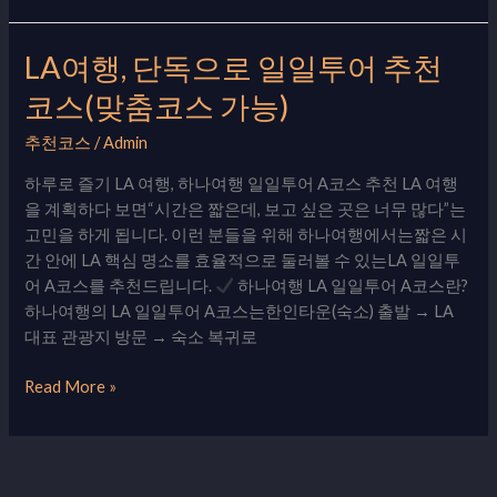
스
천
문
LA여행, 단독으로 일일투어 추천
LA
대
여
코스(맞춤코스 가능)
행,
단
추천코스
/
Admin
독
하루로 즐기 LA 여행, 하나여행 일일투어 A코스 추천 LA 여행
으
을 계획하다 보면“시간은 짧은데, 보고 싶은 곳은 너무 많다”는
로
고민을 하게 됩니다. 이런 분들을 위해 하나여행에서는짧은 시
일
간 안에 LA 핵심 명소를 효율적으로 둘러볼 수 있는LA 일일투
일
어 A코스를 추천드립니다.
하나여행 LA 일일투어 A코스란?
투
하나여행의 LA 일일투어 A코스는한인타운(숙소) 출발 → LA
어
대표 관광지 방문 → 숙소 복귀로
추
천
Read More »
코
스
(맞
춤
코