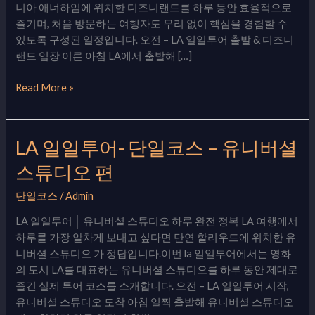
디
니아 애너하임에 위치한 디즈니랜드를 하루 동안 효율적으로
즈
즐기며, 처음 방문하는 여행자도 무리 없이 핵심을 경험할 수
니
있도록 구성된 일정입니다. 오전 – LA 일일투어 출발 & 디즈니
랜
랜드 입장 이른 아침 LA에서 출발해 […]
드
Read More »
LA 일일투어- 단일코스 – 유니버셜
LA
일
스튜디오 편
일
투
단일코스
/
Admin
어-
LA 일일투어 │ 유니버셜 스튜디오 하루 완전 정복 LA 여행에서
단
하루를 가장 알차게 보내고 싶다면 단연 할리우드에 위치한 유
일
니버셜 스튜디오 가 정답입니다.이번 la 일일투어에서는 영화
코
의 도시 LA를 대표하는 유니버셜 스튜디오를 하루 동안 제대로
스
즐긴 실제 투어 코스를 소개합니다. 오전 – LA 일일투어 시작,
–
유니버셜 스튜디오 도착 아침 일찍 출발해 유니버셜 스튜디오
유